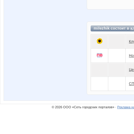
milezhik состоит в
к
Кл
Но
Це
СП
© 2026 ООО «Сеть городских порталов» ·
Реклама н