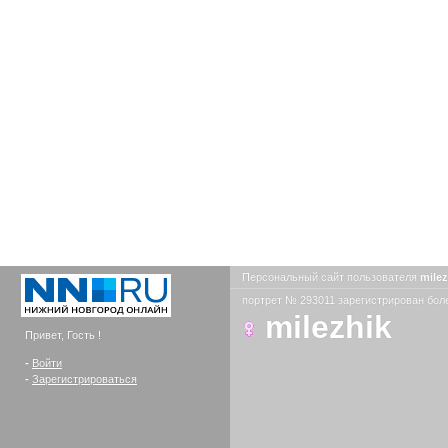
Персональный сайт пользователя
mile
портрет № 293011 зарегистрирован боле
milezhik
Привет, Гость !
-
Войти
-
Зарегистрироваться