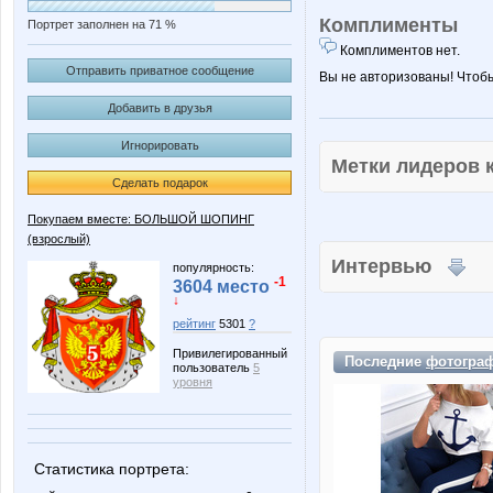
Комплименты
Портрет заполнен на 71 %
Комплиментов нет.
Отправить приватное сообщение
Вы не авторизованы! Чтоб
Добавить в друзья
Игнорировать
Метки лидеров
Сделать подарок
Покупаем вместе: БОЛЬШОЙ ШОПИНГ
(взрослый)
Интервью
популярность:
-1
3604 место
↓
рейтинг
5301
?
Привилегированный
Последние
фотогра
пользователь
5
уровня
Статистика портрета: